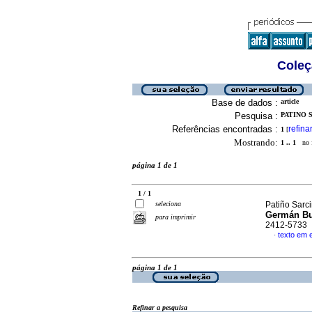
Coleç
Base de dados :
article
Pesquisa :
PATINO S
Referências encontradas :
refina
1
[
Mostrando:
1 .. 1
no f
página 1 de 1
1 / 1
seleciona
Patiño Sarci
Germán B
para imprimir
2412-5733
texto em 
·
página 1 de 1
Refinar a pesquisa