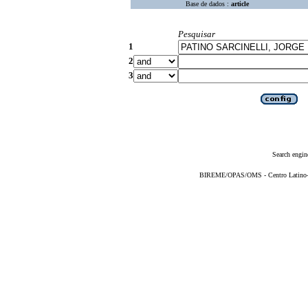
Base de dados :
article
Pesquisar
1
2
3
Search engin
BIREME/OPAS/OMS - Centro Latino-Am