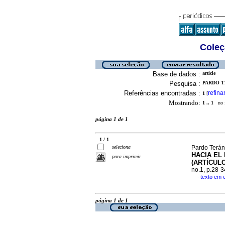
Coleç
Base de dados :
article
Pesquisa :
PARDO TE
Referências encontradas :
refina
1
[
Mostrando:
1 .. 1
no f
página 1 de 1
1 / 1
seleciona
Pardo Terán
HACIA EL
para imprimir
(ARTÍCUL
no.1, p.28-
texto em 
·
página 1 de 1