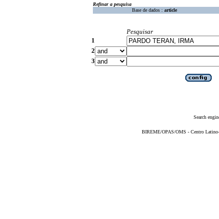
Refinar a pesquisa
Base de dados :
article
Pesquisar
1
2
3
Search engin
BIREME/OPAS/OMS - Centro Latino-Am