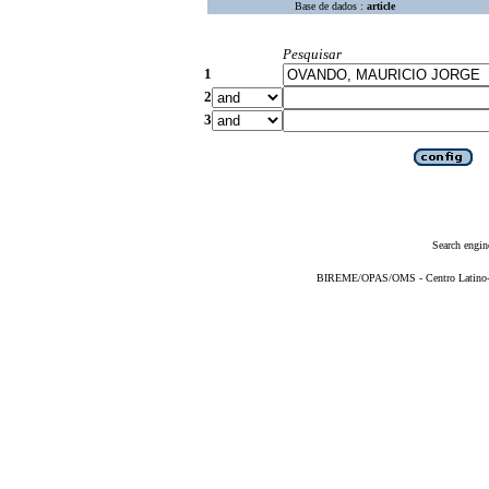
Base de dados :
article
Pesquisar
1
2
3
Search engin
BIREME/OPAS/OMS - Centro Latino-Am