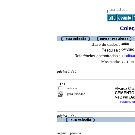
Coleç
Base de dados :
article
Pesquisa :
OVANDO,
Referências encontradas :
refina
1
[
Mostrando:
1 .. 1
no f
página 1 de 1
1 / 1
seleciona
Alvarez Clar
CEMENTOS
para imprimir
Rev. Inv. De
resumo e
·
página 1 de 1
Refinar a pesquisa