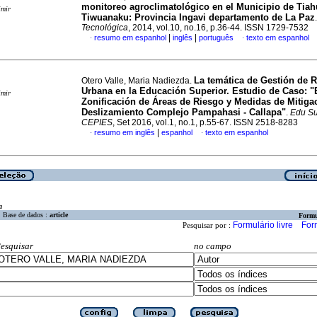
monitoreo agroclimatológico en el Municipio de Tia
imir
Tiwuanaku
:
Provincia Ingavi departamento de La Paz
Tecnológica
, 2014, vol.10, no.16, p.36-44. ISSN 1729-7532
|
|
resumo em espanhol
inglês
português
texto em espanhol
·
·
La temática de Gestión de 
Otero Valle, Maria Nadiezda.
Urbana en la Educación Superior.
Estudio de Caso: "
imir
Zonificación de Áreas de Riesgo y Medidas de
Mitiga
Deslizamiento Complejo Pampahasi - Callapa"
.
Edu Su
CEPIES
, Set 2016, vol.1, no.1, p.55-67. ISSN 2518-8283
|
resumo em inglês
espanhol
texto em espanhol
·
·
a
Base de dados :
article
Formu
Formulário livre
For
Pesquisar por :
esquisar
no campo