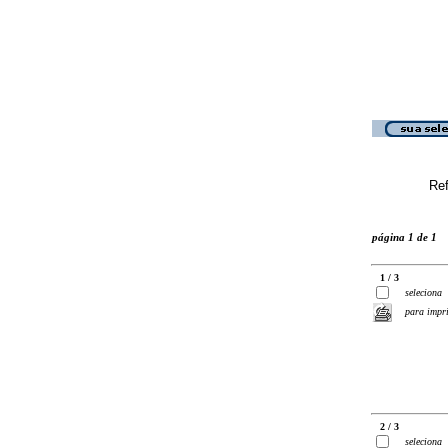
Ref
página 1 de 1
1 / 3
seleciona
para impr
2 / 3
seleciona