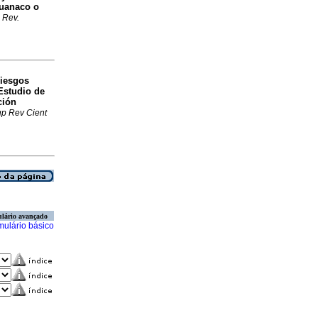
huanaco o
.
Rev.
Riesgos
Estudio de
ción
p Rev Cient
lário avançado
mulário básico