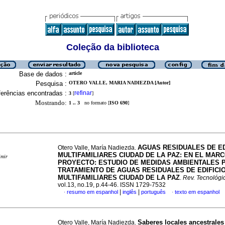
Coleção da biblioteca
Base de dados :
article
Pesquisa :
OTERO VALLE, MARIA NADIEZDA [Autor]
erências encontradas :
refinar
3
[
]
Mostrando:
1 .. 3
no formato [
ISO 690
]
AGUAS RESIDUALES DE ED
Otero Valle, María Nadiezda.
MULTIFAMILIARES CIUDAD DE LA PAZ
:
EN EL MARC
imir
PROYECTO: ESTUDIO DE MEDIDAS AMBIENTALES 
TRATAMIENTO DE AGUAS RESIDUALES DE EDIFICI
MULTIFAMILIARES CIUDAD DE LA PAZ
.
Rev. Tecnológi
vol.13, no.19, p.44-46. ISSN 1729-7532
|
|
resumo em espanhol
inglês
português
texto em espanhol
·
·
Saberes locales ancestrales 
Otero Valle, María Nadiezda.