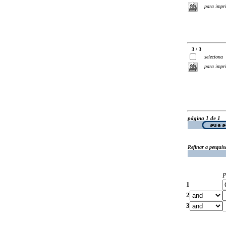
para impr
3 / 3
seleciona
para impr
página 1 de 1
Refinar a pesquis
P
1
2
3