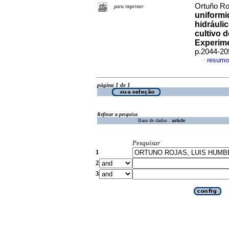
Ortuño Ro
para imprimir
uniformi
hidráuli
cultivo 
Experime
p.2044-20
resumo
·
página 1 de 1
Refinar a pesquisa
Base de dados :
article
Pesquisar
1
2
3