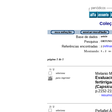
Coleç
Base de dados :
article
Pesquisa :
ORTUNO 
Referências encontradas :
refina
2
[
Mostrando:
1 .. 2
no f
página 1 de 1
1 / 2
Melanio M
seleciona
Evaluaci
para imprimir
fertirri
(Capsic
p.2152-21
resumo
·
2 / 2
Peñafiel 
seleciona