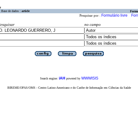
a
Base de dados :
article
Formu
Formulário livre
For
Pesquisar por :
esquisar
no campo
iAH
WWWISIS
Search engine:
powered by
BIREME/OPAS/OMS - Centro Latino-Americano e do Caribe de Informação em Ciências da Saúde