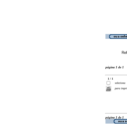
Ref
página 1 de 1
1 / 1
seleciona
para impr
página 1 de 1