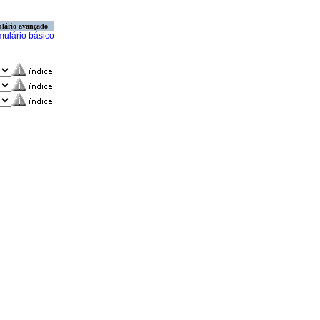
lário avançado
mulário básico