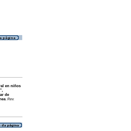
ral en niños
",
ar de
ínea
.
Rev.