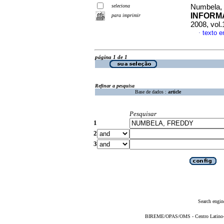
seleciona
Numbela,
INFORM
para imprimir
2008, vol.
texto 
·
página 1 de 1
Refinar a pesquisa
Base de dados :
article
Pesquisar
1
2
3
Search engin
BIREME/OPAS/OMS - Centro Latino-Am