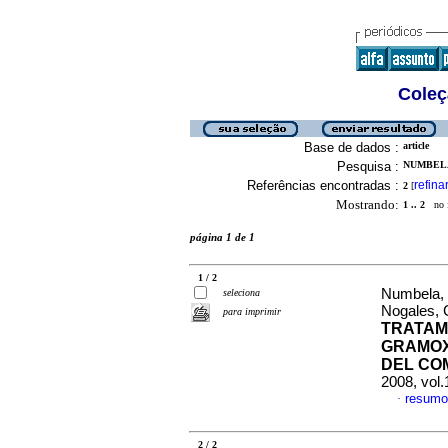
Coleç
Base de dados :
article
Pesquisa :
NUMBELA
Referências encontradas :
refina
2
[
Mostrando:
1 .. 2
no f
página 1 de 1
1 / 2
Numbela, 
seleciona
Nogales, 
para imprimir
TRATAM
GRAMOX
DEL CO
2008, vol.
resumo
·
2 / 2