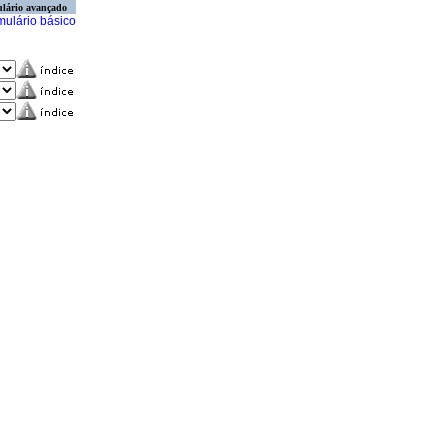
lário avançado
mulário básico