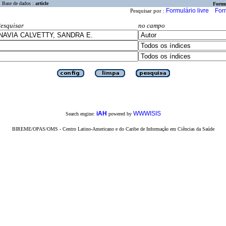
Base de dados :
article
Formu
Formulário livre
For
Pesquisar por :
esquisar
no campo
iAH
WWWISIS
Search engine:
powered by
BIREME/OPAS/OMS - Centro Latino-Americano e do Caribe de Informação em Ciências da Saúde