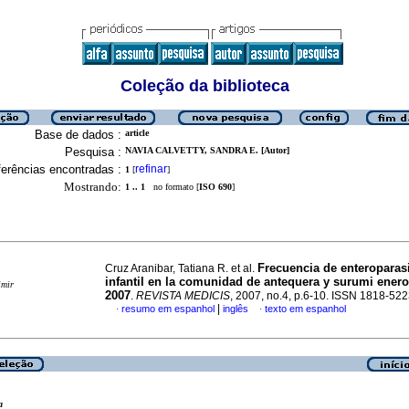
Coleção da biblioteca
Base de dados :
article
Pesquisa :
NAVIA CALVETTY, SANDRA E. [Autor]
erências encontradas :
refinar
1
[
]
Mostrando:
1 .. 1
no formato [
ISO 690
]
Frecuencia de enteroparas
Cruz Aranibar, Tatiana R. et al.
infantil en la comunidad de antequera y surumi ener
imir
2007
.
REVISTA MEDICIS
, 2007, no.4, p.6-10. ISSN 1818-52
|
resumo em espanhol
inglês
texto em espanhol
·
·
a