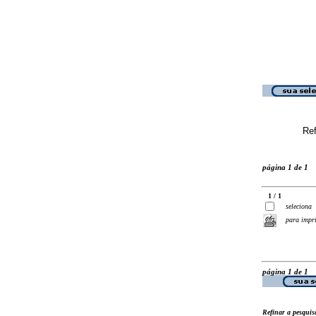
Ref
página 1 de 1
1 / 1
seleciona
para impr
página 1 de 1
Refinar a pesquis