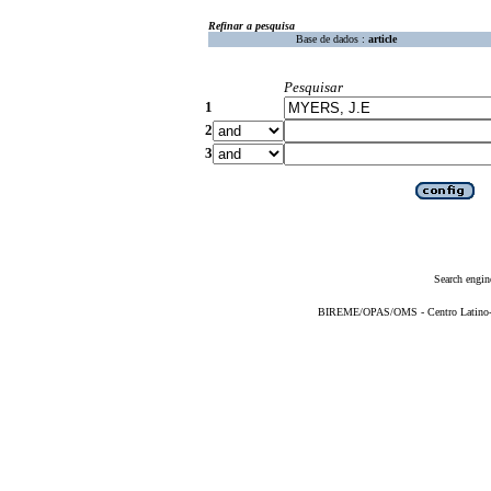
Refinar a pesquisa
Base de dados :
article
Pesquisar
1
2
3
Search engin
BIREME/OPAS/OMS - Centro Latino-Am