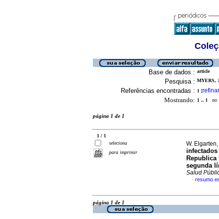
Coleç
Base de dados :
article
Pesquisa :
MYERS, J
Referências encontradas :
refina
1
[
Mostrando:
1 .. 1
no f
página 1 de 1
1 / 1
seleciona
W. Elgarten,
infectados
para imprimir
Republica
segunda lí
Salud Públi
resumo e
·
página 1 de 1