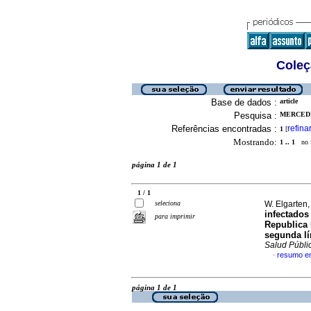
Coleç
Base de dados :
article
Pesquisa :
MERCEDES
Referências encontradas :
refina
1
[
Mostrando:
1 .. 1
no f
página 1 de 1
1 / 1
seleciona
W. Elgarten,
infectados
para imprimir
Republica
segunda lí
Salud Públi
resumo e
·
página 1 de 1