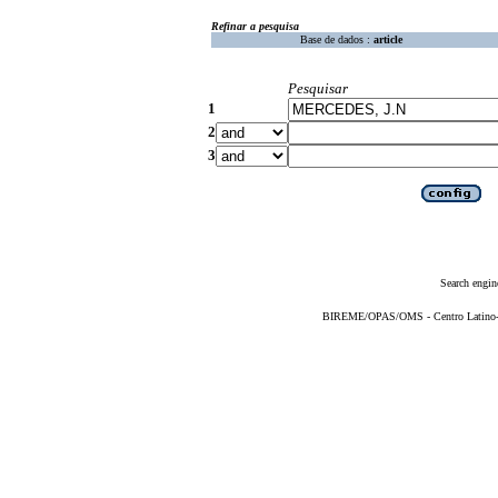
Refinar a pesquisa
Base de dados :
article
Pesquisar
1
2
3
Search engin
BIREME/OPAS/OMS - Centro Latino-Am