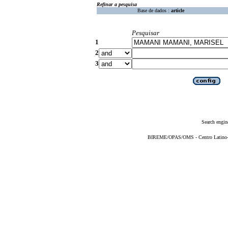
Refinar a pesquisa
Base de dados :
article
Pesquisar
1
2
3
Search engin
BIREME/OPAS/OMS - Centro Latino-Am