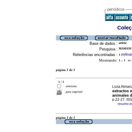
Coleç
Base de dados :
article
Pesquisa :
MAMANI 
Referências encontradas :
refina
1
[
Mostrando:
1 .. 1
no f
página 1 de 1
1 / 1
seleciona
Loza Almanz
extractos 
para imprimir
animales 
p.22-27. IS
resumo e
·
página 1 de 1