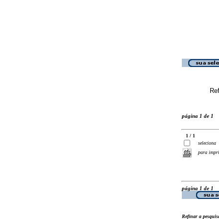
Ref
página 1 de 1
1 / 1
seleciona
para impr
página 1 de 1
Refinar a pesquis