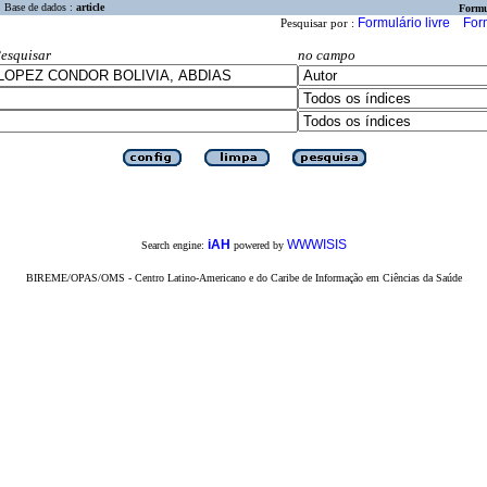
Base de dados :
article
Formu
Formulário livre
For
Pesquisar por :
esquisar
no campo
iAH
WWWISIS
Search engine:
powered by
BIREME/OPAS/OMS - Centro Latino-Americano e do Caribe de Informação em Ciências da Saúde