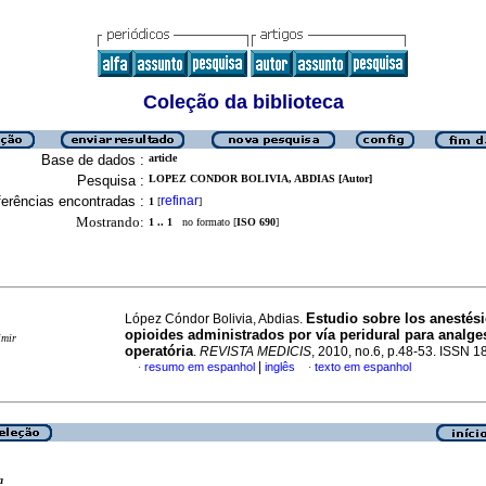
Coleção da biblioteca
Base de dados :
article
Pesquisa :
LOPEZ CONDOR BOLIVIA, ABDIAS [Autor]
erências encontradas :
refinar
1
[
]
Mostrando:
1 .. 1
no formato [
ISO 690
]
Estudio sobre los anestés
López Cóndor Bolivia, Abdias.
opioides administrados por vía peridural para analge
imir
operatória
.
REVISTA MEDICIS
, 2010, no.6, p.48-53. ISSN 
|
resumo em espanhol
inglês
texto em espanhol
·
·
a