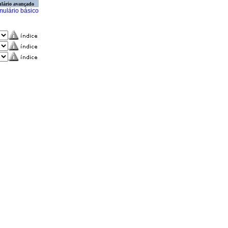
lário avançado
mulário básico