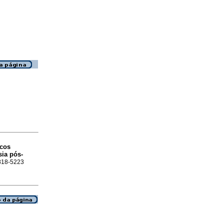
icos
sia pós-
1818-5223