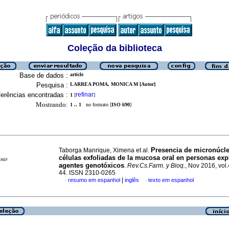
Coleção da biblioteca
Base de dados :
article
Pesquisa :
LARREA POMA, MONICA M [Autor]
erências encontradas :
refinar
1
[
]
Mostrando:
1 .. 1
no formato [
ISO 690
]
Presencia de micronúcl
Taborga Manrique, Ximena et al.
células exfoliadas de la mucosa oral en personas exp
imir
agentes genotóxicos
.
Rev.Cs.Farm. y Bioq.
, Nov 2016, vol.
44. ISSN 2310-0265
|
resumo em espanhol
inglês
texto em espanhol
·
·