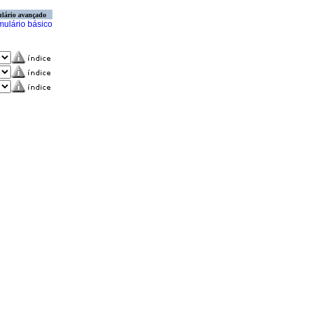
lário avançado
mulário básico