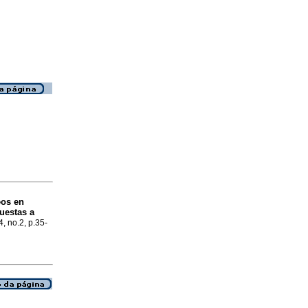
eos en
uestas a
4, no.2, p.35-