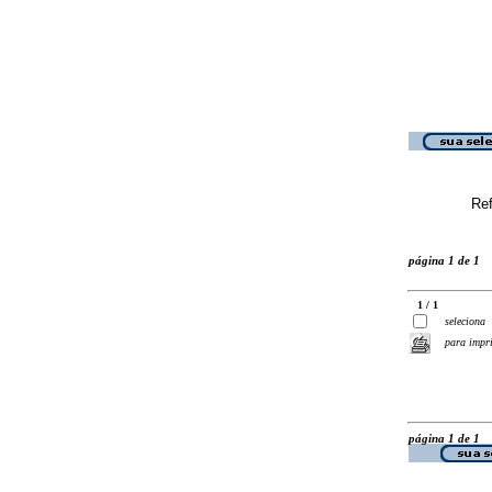
Ref
página 1 de 1
1 / 1
seleciona
para impr
página 1 de 1