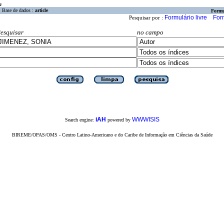
a
Base de dados :
article
Formu
Formulário livre
For
Pesquisar por :
esquisar
no campo
iAH
WWWISIS
Search engine:
powered by
BIREME/OPAS/OMS - Centro Latino-Americano e do Caribe de Informação em Ciências da Saúde