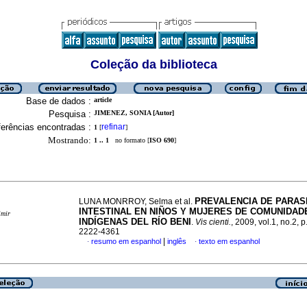
Coleção da biblioteca
Base de dados :
article
Pesquisa :
JIMENEZ, SONIA [Autor]
erências encontradas :
refinar
1
[
]
Mostrando:
1 .. 1
no formato [
ISO 690
]
PREVALENCIA DE PARAS
LUNA MONRROY, Selma et al.
INTESTINAL EN NIÑOS Y MUJERES DE COMUNIDAD
imir
INDÍGENAS DEL RÍO BENI
.
Vis cienti.
, 2009, vol.1, no.2, 
2222-4361
|
resumo em espanhol
inglês
texto em espanhol
·
·