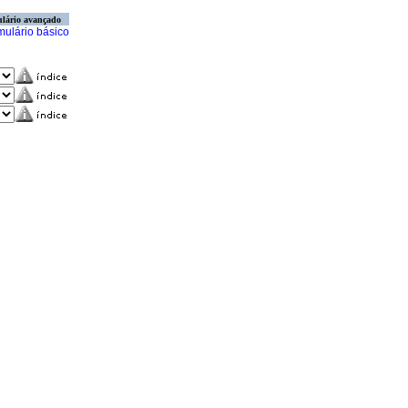
lário avançado
mulário básico