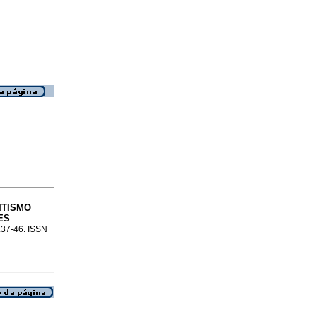
ITISMO
ES
p.37-46. ISSN