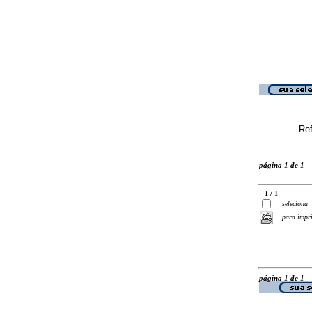
Ref
página 1 de 1
1 / 1
seleciona
para impr
página 1 de 1