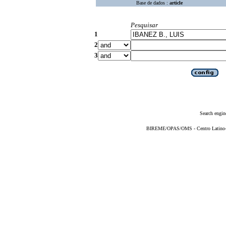
Base de dados :
article
Pesquisar
1
2
3
Search engin
BIREME/OPAS/OMS - Centro Latino-Am