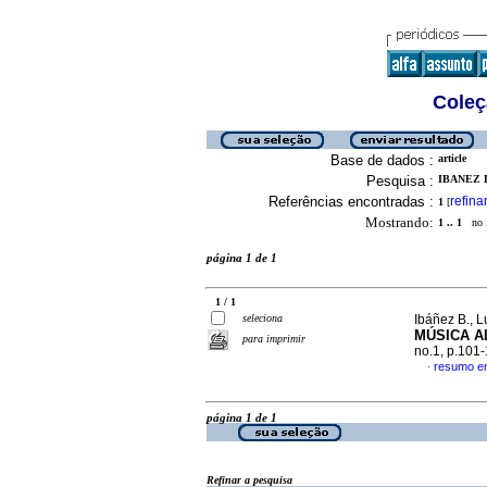
Coleç
Base de dados :
article
Pesquisa :
IBANEZ B
Referências encontradas :
refina
1
[
Mostrando:
1 .. 1
no f
página 1 de 1
1 / 1
seleciona
Ibáñez B., L
MÚSICA
A
para imprimir
no.1, p.101
resumo e
·
página 1 de 1
Refinar a pesquisa