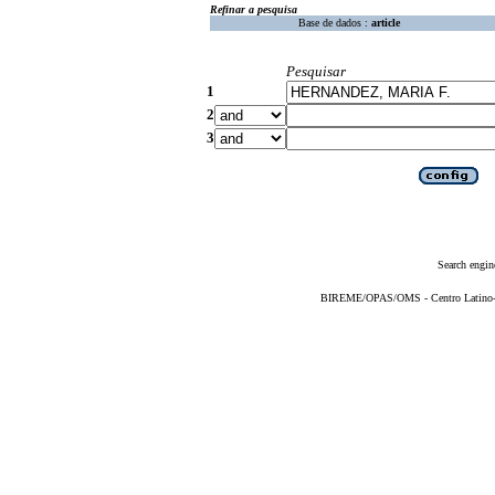
Refinar a pesquisa
Base de dados :
article
Pesquisar
1
2
3
Search engin
BIREME/OPAS/OMS - Centro Latino-Am