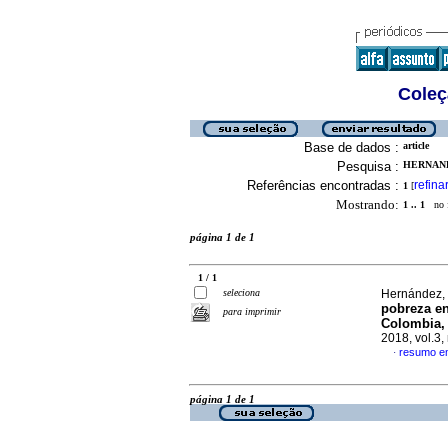
Coleç
Base de dados :
article
Pesquisa :
HERNANDE
Referências encontradas :
refina
1
[
Mostrando:
1 .. 1
no f
página 1 de 1
1 / 1
seleciona
Hernández, 
pobreza en
para imprimir
Colombia,
2018, vol.3
resumo e
·
página 1 de 1