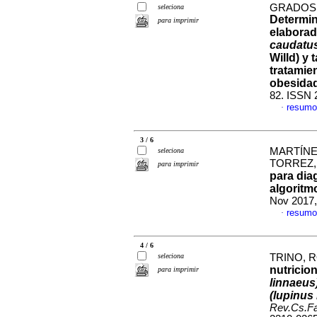
GRADOS 
seleciona
Determin
para imprimir
elaborad
caudatu
Willd) y 
tratamie
obesida
82. ISSN 
resumo
·
3 / 6
MARTÍNE
seleciona
TORREZ,
para imprimir
para dia
algoritm
Nov 2017,
resumo
·
4 / 6
seleciona
TRINO, R
nutricio
para imprimir
linnaeus
(lupinus
Rev.Cs.Fa