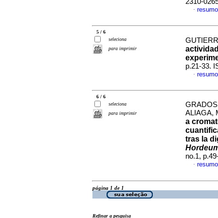
2310-026
resumo
·
5 / 6
seleciona
GUTIERRE
activida
para imprimir
experime
p.21-33. 
resumo
·
6 / 6
GRADOS 
seleciona
ALIAGA,
para imprimir
a cromat
cuantifi
tras la 
Hordeum
no.1, p.4
resumo
·
página 1 de 1
Refinar a pesquisa