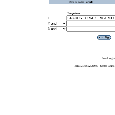
Base de dados :
article
Pesquisar
1
2
3
Search engin
BIREME/OPAS/OMS - Centro Latino-Am