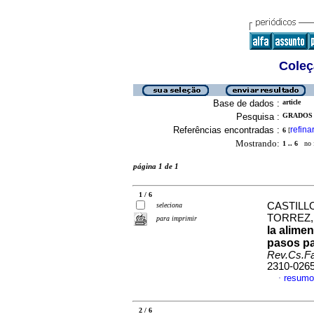
Coleç
Base de dados :
article
Pesquisa :
GRADOS 
Referências encontradas :
refina
6
[
Mostrando:
1 .. 6
no f
página 1 de 1
1 / 6
CASTILL
seleciona
TORREZ,
para imprimir
la alime
pasos pa
Rev.Cs.Fa
2310-026
resumo
·
2 / 6