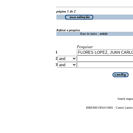
página 1 de 2
Refinar a pesquisa
Base de dados :
article
Pesquisar
1
2
3
Search engin
BIREME/OPAS/OMS - Centro Latino-Am