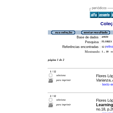
Coleç
Base de dados :
article
Pesquisa :
FLORES 
Referências encontradas :
refin
12
[
Mostrando:
1 .. 10
no 
página 1 de 2
1 / 12
seleciona
Flores Ló
Varianza
,
para imprimir
texto 
·
2 / 12
seleciona
Flores Ló
Learning
para imprimir
no.18, p.