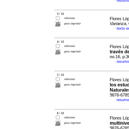
resumo
·
3 / 12
seleciona
Flores Ló
Varianza
,
para imprimir
texto 
·
4 / 12
seleciona
Flores Ló
través d
para imprimir
no.16, p.
resumo
·
5 / 12
seleciona
Flores Ló
los estu
para imprimir
Naturale
9876-678
resumo
·
6 / 12
seleciona
Flores Ló
multinive
para imprimir
9876-678