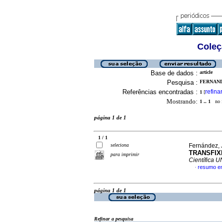
Coleç
Base de dados :
article
Pesquisa :
FERNANDE
Referências encontradas :
refina
1
[
Mostrando:
1 .. 1
no f
página 1 de 1
1 / 1
seleciona
Fernández, 
TRANSFIX
para imprimir
Científica 
resumo e
·
página 1 de 1
Refinar a pesquisa