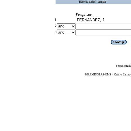
Base de dados :
article
Pesquisar
1
2
3
Search engin
BIREME/OPAS/OMS - Centro Latino-Am