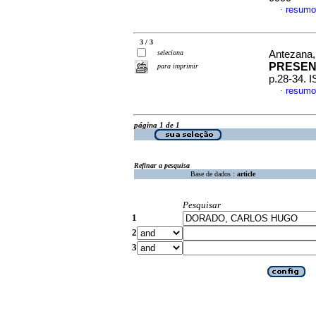
resumo
·
3 / 3
seleciona
Antezana, 
PRESEN
para imprimir
p.28-34. 
resumo
·
página 1 de 1
Refinar a pesquisa
Base de dados :
article
Pesquisar
1
2
3