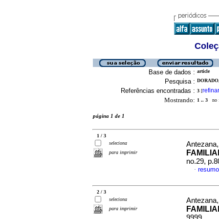
Coleç
Base de dados :
article
Pesquisa :
DORADO,
Referências encontradas :
refina
3
[
Mostrando:
1 .. 3
no f
página 1 de 1
1 / 3
seleciona
Antezana, 
FAMILIA
para imprimir
no.29, p.
resumo
·
2 / 3
seleciona
Antezana, 
FAMILIA
para imprimir
9999