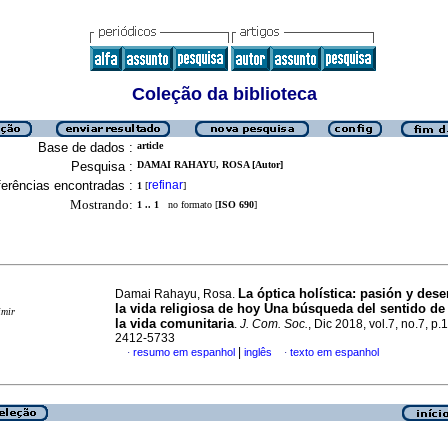
Coleção da biblioteca
Base de dados :
article
Pesquisa :
DAMAI RAHAYU, ROSA [Autor]
erências encontradas :
refinar
1
[
]
Mostrando:
1 .. 1
no formato [
ISO 690
]
La óptica holística
:
pasión y dese
Damai Rahayu, Rosa.
la vida religiosa de hoy
Una búsqueda del sentido de 
imir
la vida comunitaria
.
J. Com. Soc.
, Dic 2018, vol.7, no.7, p
2412-5733
|
resumo em espanhol
inglês
texto em espanhol
·
·