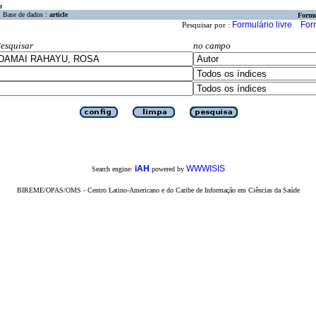
a
Base de dados :
article
Formu
Formulário livre
For
Pesquisar por :
esquisar
no campo
iAH
WWWISIS
Search engine:
powered by
BIREME/OPAS/OMS - Centro Latino-Americano e do Caribe de Informação em Ciências da Saúde