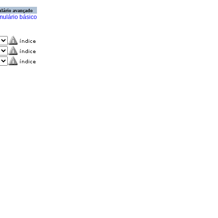
lário avançado
mulário básico