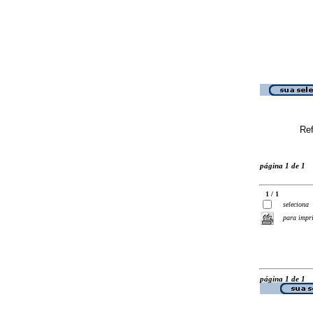
Ref
página 1 de 1
1 / 1
seleciona
para impr
página 1 de 1