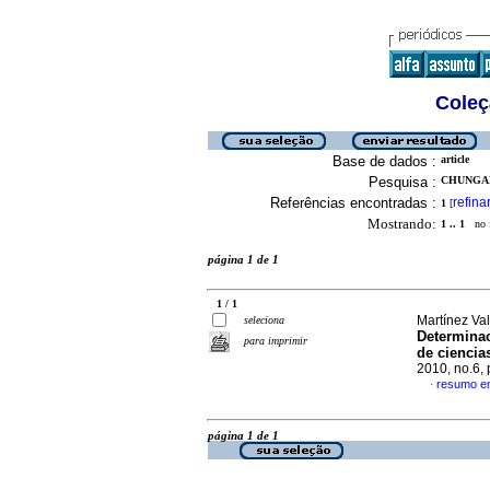
Coleç
Base de dados :
article
Pesquisa :
CHUNGAR
Referências encontradas :
refina
1
[
Mostrando:
1 .. 1
no f
página 1 de 1
1 / 1
Martínez Va
seleciona
Determinac
para imprimir
de ciencia
2010, no.6,
resumo e
·
página 1 de 1