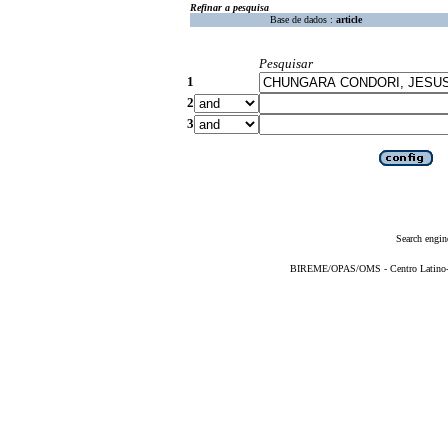
Refinar a pesquisa
Base de dados :
article
Pesquisar
1
2
3
Search engin
BIREME/OPAS/OMS - Centro Latino-Am