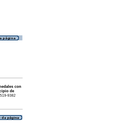
medales con
cipio de
 2519-9382