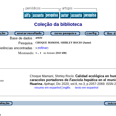
Coleção da biblioteca
Base de dados :
article
Pesquisa :
CHOQUE MAMANI, SHIRLEY ROCIO [Autor]
erências encontradas :
refinar
1
[
]
Mostrando:
1 .. 1
no formato [
ISO 690
]
Calidad ecológica en hu
Choque Mamani, Shirley Rocío.
caracoles portadores de
Fasciola hepática
en el muni
imir
Huarina
.
Apthapi
, Dic 2020, vol.6, no.3, p.2057-2069. ISSN
|
resumo em espanhol
inglês
texto em espanhol
·
·
a