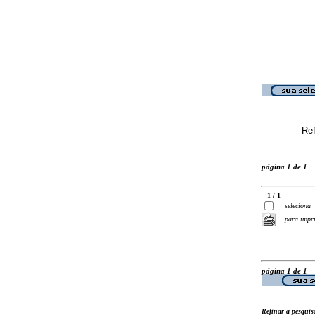
Ref
página 1 de 1
1 / 1
seleciona
para impr
página 1 de 1
Refinar a pesquis