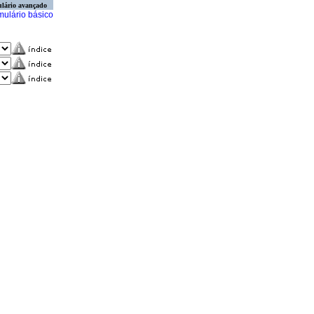
lário avançado
mulário básico