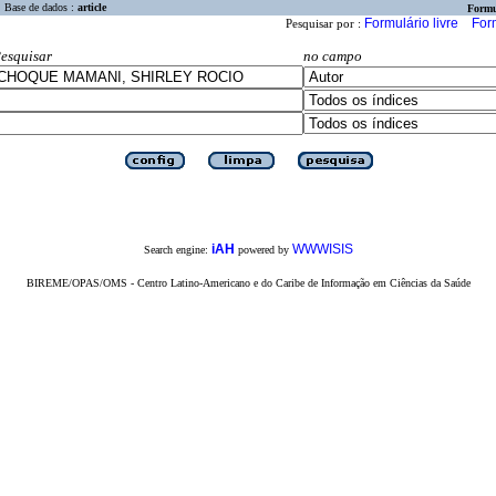
Base de dados :
article
Formu
Formulário livre
For
Pesquisar por :
esquisar
no campo
iAH
WWWISIS
Search engine:
powered by
BIREME/OPAS/OMS - Centro Latino-Americano e do Caribe de Informação em Ciências da Saúde