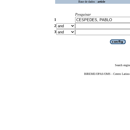
Base de dados :
article
Pesquisar
1
2
3
Search engin
BIREME/OPAS/OMS - Centro Latino-Am