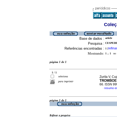
Coleç
Base de dados :
article
Pesquisa :
CESPEDES
Referências encontradas :
refina
1
[
Mostrando:
1 .. 1
no f
página 1 de 1
1 / 1
seleciona
Zurita V, Cup
TROMBOE
para imprimir
66. ISSN 9
resumo e
·
página 1 de 1
Refinar a pesquisa