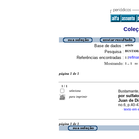
Coleç
Base de dados :
article
Pesquisa :
BUSTAMA
Referências encontradas :
refina
1
[
Mostrando:
1 .. 1
no f
página 1 de 1
1 / 1
seleciona
Bustamante,
por sulfato
para imprimir
Juan de Di
no.6, p.40-
texto em 
·
página 1 de 1