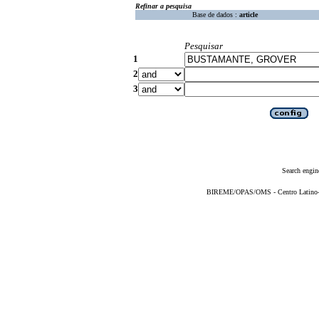
Refinar a pesquisa
Base de dados :
article
Pesquisar
1
2
3
Search engin
BIREME/OPAS/OMS - Centro Latino-Am