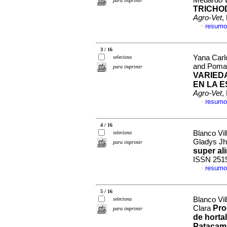
Medardo W
para imprimir
TRICHO
Agro-Vet
,
resumo
·
3 / 16
Yana Carlo
seleciona
and Poma 
para imprimir
VARIEDA
EN LA
E
Agro-Vet
,
resumo
·
4 / 16
Blanco Vil
seleciona
Gladys J
para imprimir
super al
ISSN 251
resumo
·
5 / 16
Blanco Vi
seleciona
Pro
Clara
para imprimir
de horta
Patacam