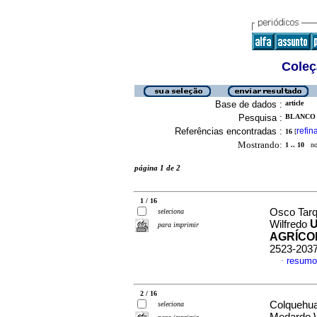
Coleç
Base de dados :
article
Pesquisa :
BLANCO 
Referências encontradas :
refin
16
[
Mostrando:
1 .. 10
no 
página 1 de 2
1 / 16
Osco Tarq
seleciona
U
Wilfredo
para imprimir
AGRÍCO
2523-203
resumo
·
2 / 16
Colquehua
seleciona