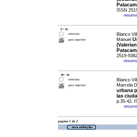
Patacam
ISSN 251
resumo
·
9 / 16
Blanco Vil
seleciona
U
Manuel
para imprimir
(Valerian
Patacam
2519-938
resumo
·
10 / 16
Blanco Vil
seleciona
Marcela D
para imprimir
urbana p
las ciuda
p.35-42. 
resumo
·
página 1 de 2