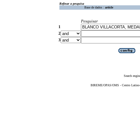
Refinar a pesquisa
Base de dados :
article
Pesquisar
1
2
3
Search engin
BIREME/OPAS/OMS - Centro Latino-Am