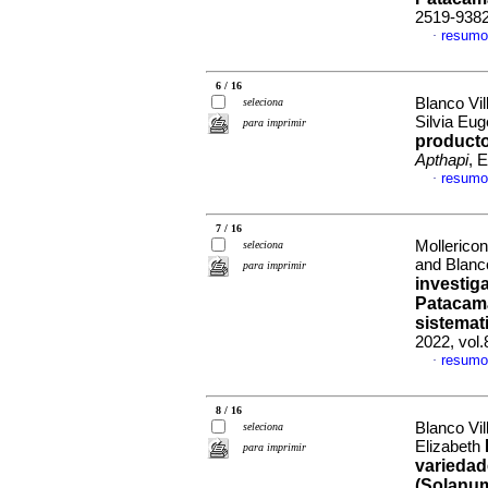
2519-938
resumo
·
6 / 16
Blanco Vi
seleciona
Silvia Eu
para imprimir
producto
Apthapi
, 
resumo
·
7 / 16
Mollericon
seleciona
and Blanc
para imprimir
investig
Patacam
sistemat
2022, vol.
resumo
·
8 / 16
Blanco Vi
seleciona
Elizabeth
para imprimir
variedad
(Solanum