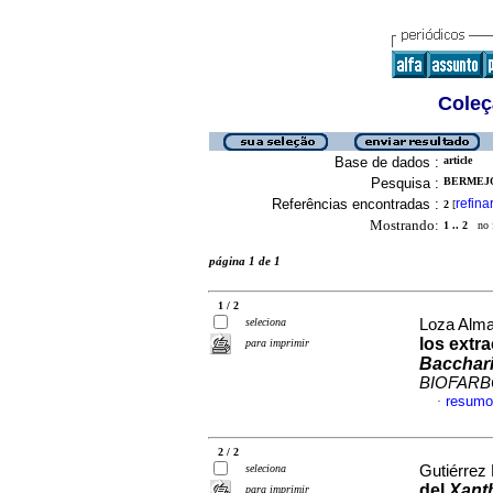
Coleç
Base de dados :
article
Pesquisa :
BERMEJO
Referências encontradas :
refina
2
[
Mostrando:
1 .. 2
no f
página 1 de 1
1 / 2
seleciona
Loza Alma
los extr
para imprimir
Bacchari
BIOFAR
resumo
·
2 / 2
seleciona
Gutiérrez 
del
Xant
para imprimir