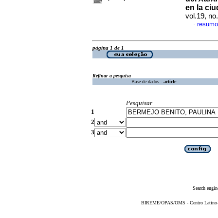
en la ciu
vol.19, n
resumo
·
página 1 de 1
Refinar a pesquisa
Base de dados :
article
Pesquisar
1
2
3
Search engin
BIREME/OPAS/OMS - Centro Latino-Am