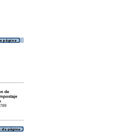
ón de
ompostaje
o
.
0789