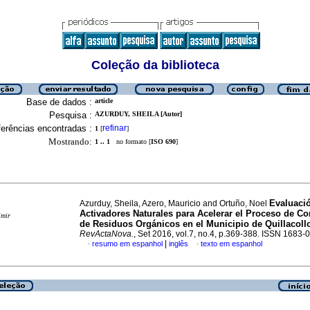
Coleção da biblioteca
Base de dados :
article
Pesquisa :
AZURDUY, SHEILA [Autor]
erências encontradas :
refinar
1
[
]
Mostrando:
1 .. 1
no formato [
ISO 690
]
Evaluaci
Azurduy, Sheila, Azero, Mauricio and Ortuño, Noel
Activadores Naturales para Acelerar
el Proceso de C
imir
de Residuos Orgánicos en
el Municipio de Quillacoll
RevActaNova.
, Set 2016, vol.7, no.4, p.369-388. ISSN 1683-
|
resumo em espanhol
inglês
texto em espanhol
·
·