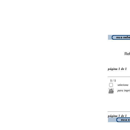
Ref
página 1 de 1
1 / 1
seleciona
para impr
página 1 de 1