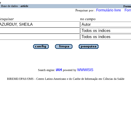
a
Base de dados :
article
Formu
Formulário livre
For
Pesquisar por :
esquisar
no campo
iAH
WWWISIS
Search engine:
powered by
BIREME/OPAS/OMS - Centro Latino-Americano e do Caribe de Informação em Ciências da Saúde