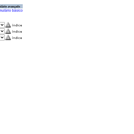
lário avançado
mulário básico