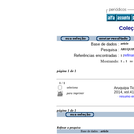
Coleç
Base de dados :
article
Pesquisa :
ARUQUIP
Referências encontradas :
refina
1
[
Mostrando:
1 .. 1
no f
página 1 de 1
1 / 1
seleciona
Aruquipa Ti
2014, vol.4
para imprimir
resumo e
·
página 1 de 1
Refinar a pesquisa
Base de dados :
article