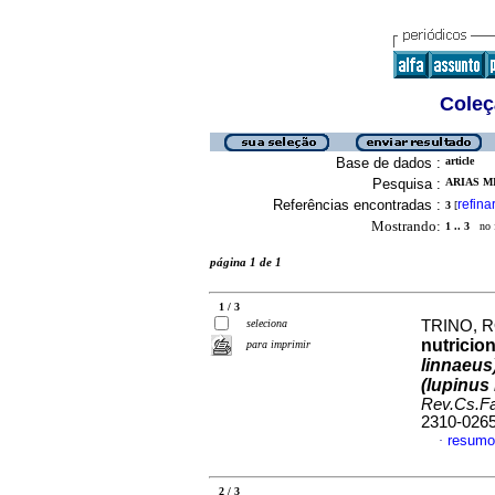
Coleç
Base de dados :
article
Pesquisa :
ARIAS MI
Referências encontradas :
refina
3
[
Mostrando:
1 .. 3
no f
página 1 de 1
1 / 3
seleciona
TRINO, R
nutricio
para imprimir
linnaeus
(lupinus
Rev.Cs.Fa
2310-026
resumo
·
2 / 3