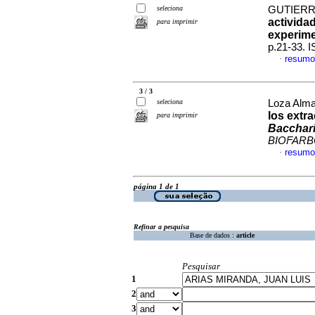
seleciona
GUTIERRE
activida
para imprimir
experime
p.21-33. 
resumo
·
3 / 3
seleciona
Loza Alma
los extr
para imprimir
Bacchari
BIOFAR
resumo
·
página 1 de 1
Refinar a pesquisa
Base de dados :
article
Pesquisar
1
2
3