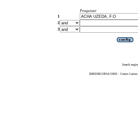
Pesquisar
1
2
3
Search engin
BIREME/OPAS/OMS - Centro Latino-Am