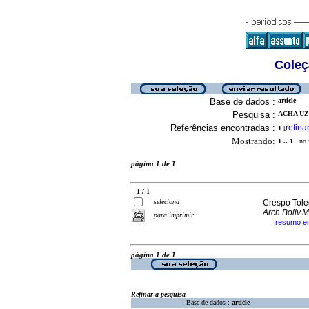
Coleç
Base de dados :
article
Pesquisa :
ACHA UZE
Referências encontradas :
refina
1
[
Mostrando:
1 .. 1
no f
página 1 de 1
1 / 1
seleciona
Crespo Toled
Arch.Boliv.
para imprimir
resumo em
·
página 1 de 1
Refinar a pesquisa
Base de dados :
article