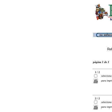
Ref
página 1 de 1
1 / 2
selecciona
para impr
2 / 2
selecciona
para impr