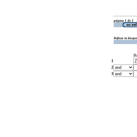
página 1 de 1
Refinar la búsqu
B
1
2
3