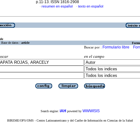
p.11-13. ISSN 1816-2908
resumen en español
texto en español
·
·
eda
Base de datos :
article
Formu
Formulario libre
For
Buscar por :
uscar
en el campo
iAH
WWWISIS
Search engine:
powered by
BIREME/OPS/OMS - Centro Latinoamericano y del Caribe de Información en Ciencias de la Salud