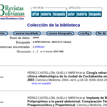
Colección de la biblioteca
Base de datos :
article
Búsqueda :
ZAPATA ROJAS, ARACELY [Autor]
erencias encontradas :
refinar
2
[
]
Mostrando:
1 .. 2
en el formato [
ISO 690
]
Cirugía refrac
PÉREZ CASTELLÓN, GUELLY MIREYA et al.
clínica oftalmológica de la ciudad de Cochabamba en
imir
2003
.
Ciencia y Medicina
, 2004, vol.5, p.18-18. ISSN 1816-2
texto en español
·
Implante de M
PÉREZ CASTELLÓN, GUELLY MIREYA et al.
Polipropileno a la pared abdominal
:
Comparación Téc
imir
Preaponcurótica y Preperitoncal
.
Ciencia y Medicina
, 20