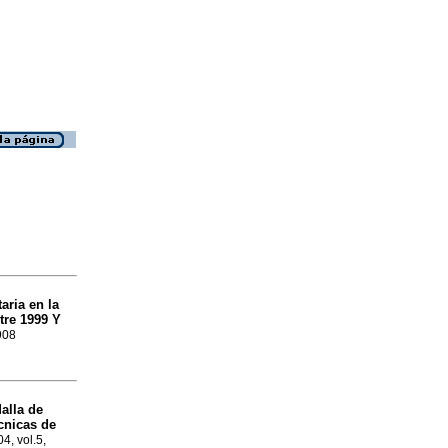
taria en la
tre 1999 Y
908
alla de
nicas de
04, vol.5,