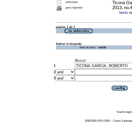
selecciona
Ticona Ga
2013, no.
para imprimir
texto e
·
página 1 de 1
Refinar la búsqueda
Base de datos :
article
Buscar
1
2
3
Search engin
BIREME/OPS/OMS - Centro Latinoameri