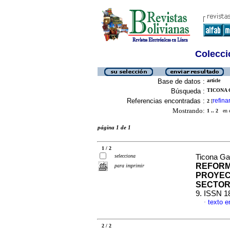
Colecció
Base de datos :
article
Búsqueda :
TICONA 
Referencias encontradas :
refina
2
[
Mostrando:
1 .. 2
en el
página 1 de 1
1 / 2
selecciona
Ticona Ga
REFORM
para imprimir
PROYEC
SECTOR
9. ISSN 1
texto e
·
2 / 2