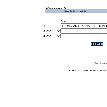
Refinar la búsqueda
Base de datos :
article
Buscar
1
2
3
Search engin
BIREME/OPS/OMS - Centro Latinoameri