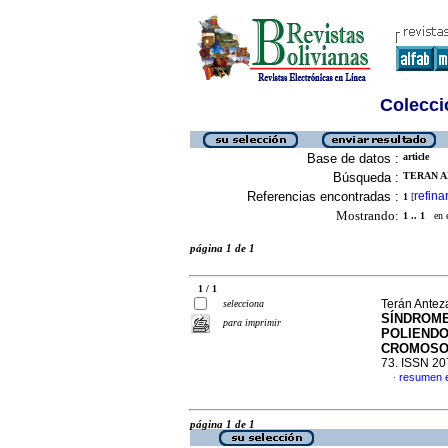
Colecció
Base de datos :
article
Búsqueda :
TERAN A
Referencias encontradas :
refina
1
[
Mostrando:
1 .. 1
en el
página 1 de 1
1 / 1
Terán Antez
selecciona
SÍNDROME
para imprimir
POLIENDO
CROMOSO
73. ISSN 2
resumen 
·
página 1 de 1