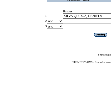
Base de datos :
article
Buscar
1
2
3
Search engin
BIREME/OPS/OMS - Centro Latinoameri