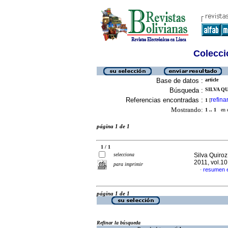
Colecció
Base de datos :
article
Búsqueda :
SILVA QU
Referencias encontradas :
refina
1
[
Mostrando:
1 .. 1
en el
página 1 de 1
1 / 1
selecciona
Silva Quiroz
2011, vol.1
para imprimir
resumen 
·
página 1 de 1
Refinar la búsqueda