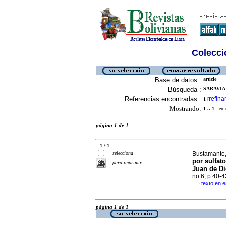
Colecció
Base de datos :
article
Búsqueda :
SARAVIA 
Referencias encontradas :
refina
1
[
Mostrando:
1 .. 1
en el
página 1 de 1
1 / 1
selecciona
Bustamante,
por sulfato
para imprimir
Juan de Di
no.6, p.40-
texto en 
·
página 1 de 1