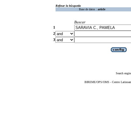
Refinar la búsqueda
Base de datos :
article
Buscar
1
2
3
Search engin
BIREME/OPS/OMS - Centro Latinoameri