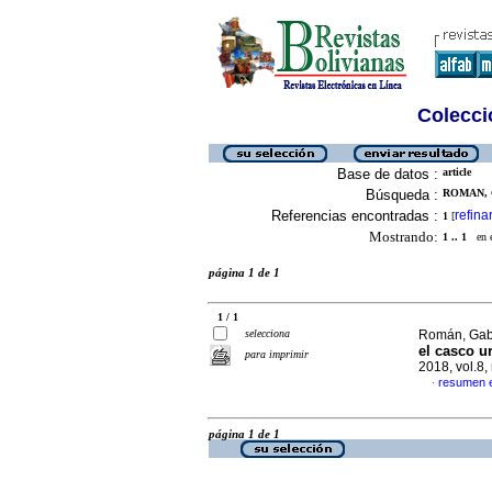
Colecció
Base de datos :
article
Búsqueda :
ROMAN, 
Referencias encontradas :
refina
1
[
Mostrando:
1 .. 1
en el
página 1 de 1
1 / 1
selecciona
Román, Gab
el casco u
para imprimir
2018, vol.8
resumen 
·
página 1 de 1