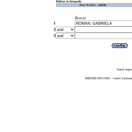
Refinar la búsqueda
Base de datos :
article
Buscar
1
2
3
Search engin
BIREME/OPS/OMS - Centro Latinoameri