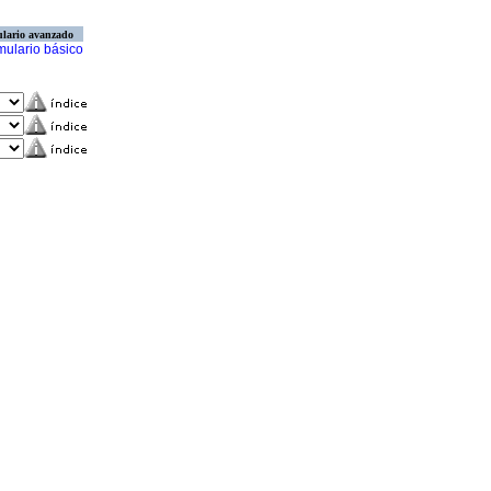
lario avanzado
mulario básico