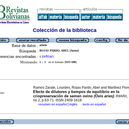
Colección de la biblioteca
Base de datos :
article
Búsqueda :
ROJAS PARDO, ABEL [Autor]
erencias encontradas :
refinar
1
[
]
Mostrando:
1 .. 1
en el formato [
ISO 690
]
Ramos Zarate, Lourdes, Rojas Pardo, Abel and Martínez Flor
Efecto de dilutores y tiempos de equilibrio en la
imir
criopreservación de semen ovino
(Ovis aries)
.
RIIARn
,
no.2, p.63-71. ISSN 2409-1618
|
resumen en español
inglés
texto en español
·
·