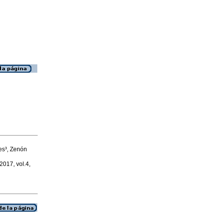
es³, Zenón
 2017, vol.4,