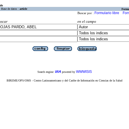
eda
Base de datos :
article
Formu
Formulario libre
For
Buscar por :
uscar
en el campo
iAH
WWWISIS
Search engine:
powered by
BIREME/OPS/OMS - Centro Latinoamericano y del Caribe de Información en Ciencias de la Salud