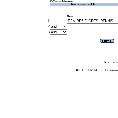
Refinar la búsqueda
Base de datos :
article
Buscar
1
2
3
Search engin
BIREME/OPS/OMS - Centro Latinoameri