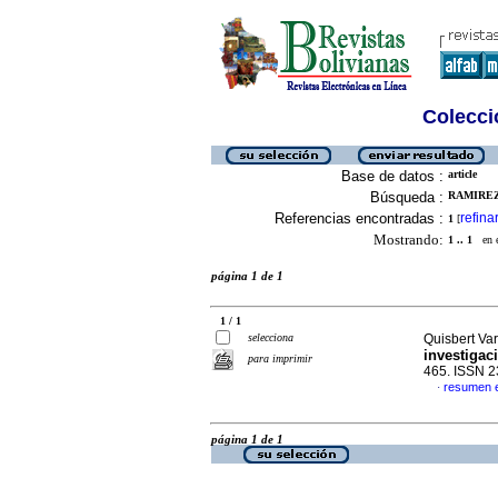
Colecció
Base de datos :
article
Búsqueda :
RAMIREZ
Referencias encontradas :
refina
1
[
Mostrando:
1 .. 1
en el
página 1 de 1
1 / 1
selecciona
Quisbert Va
investigaci
para imprimir
465. ISSN 
resumen 
·
página 1 de 1