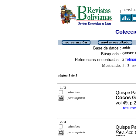
Colecció
Base de datos :
article
Búsqueda :
QUISPE P
Referencias encontradas :
refina
3
[
Mostrando:
1 .. 3
en el
página 1 de 1
1 / 3
Quispe Par
selecciona
Cocos G
para imprimir
vol.49, p
resume
·
2 / 3
selecciona
Quispe Pa
Rev. Act. 
para imprimir