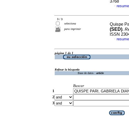
3768
resume
·
3 / 3
selecciona
Quispe Pa
(SED)
.
Re
para imprimir
ISSN 230
resume
·
página 1 de 1
Refinar la búsqueda
Base de datos :
article
Buscar
1
2
3