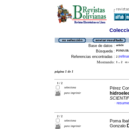
Colecció
Base de datos :
article
Búsqueda :
POMA IB
Referencias encontradas :
refina
2
[
Mostrando:
1 .. 2
en el
página 1 de 1
1 / 2
selecciona
Pérez Con
hidroele
para imprimir
SCIENTI
resume
·
2 / 2
Poma Ibañ
selecciona
D
Gonzalo
para imprimir