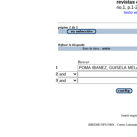
revistas 
no.1, p.1
texto e
·
página 1 de 1
Refinar la búsqueda
Base de datos :
article
Buscar
1
2
3
Search engin
BIREME/OPS/OMS - Centro Latinoameri