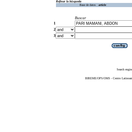
Refinar la búsqueda
Base de datos :
article
Buscar
1
2
3
Search engin
BIREME/OPS/OMS - Centro Latinoameri