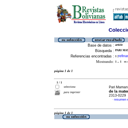
Colecció
Base de datos :
article
Búsqueda :
PARI MAM
Referencias encontradas :
refina
1
[
Mostrando:
1 .. 1
en el
página 1 de 1
1 / 1
selecciona
Pari Maman
de la mate
para imprimir
2313-0229
resumen 
·
página 1 de 1