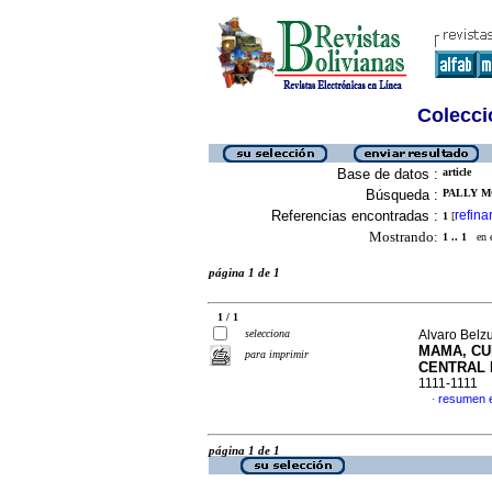
Colecció
Base de datos :
article
Búsqueda :
PALLY M
Referencias encontradas :
refina
1
[
Mostrando:
1 .. 1
en el
página 1 de 1
1 / 1
selecciona
Alvaro Belzu
MAMA, CU
para imprimir
CENTRAL 
1111-1111
resumen 
·
página 1 de 1