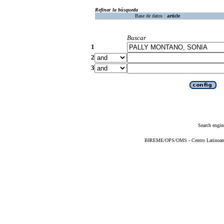
Refinar la búsqueda
Base de datos :
article
Buscar
1
2
3
Search engin
BIREME/OPS/OMS - Centro Latinoameri