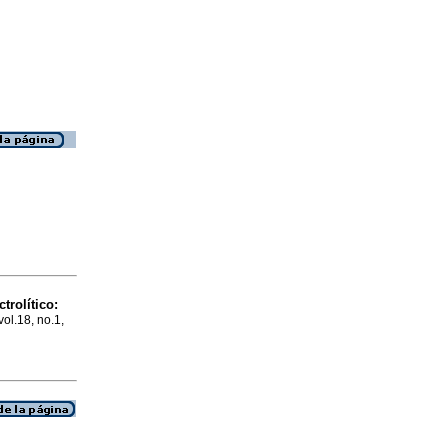
trolítico:
vol.18, no.1,