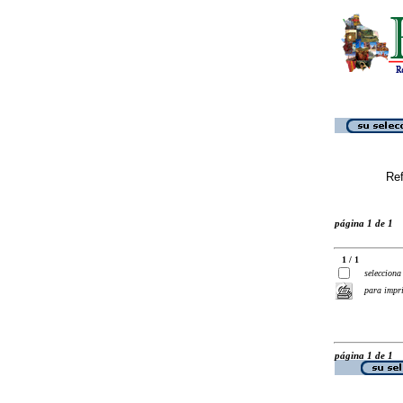
Ref
página 1 de 1
1 / 1
selecciona
para impr
página 1 de 1