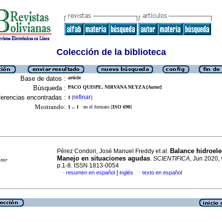
Colección de la biblioteca
Base de datos :
article
Búsqueda :
PACO QUISPE, NIRVANA NEYZA [Autor]
erencias encontradas :
refinar
1
[
]
Mostrando:
1 .. 1
en el formato [
ISO 690
]
Balance hidroelec
Pérez Condori, José Manuel Freddy et al.
Manejo en situaciones agudas
.
SCIENTIFICA
, Jun 2020, 
imir
p.1-8. ISSN 1813-0054
|
resumen en español
inglés
texto en español
·
·