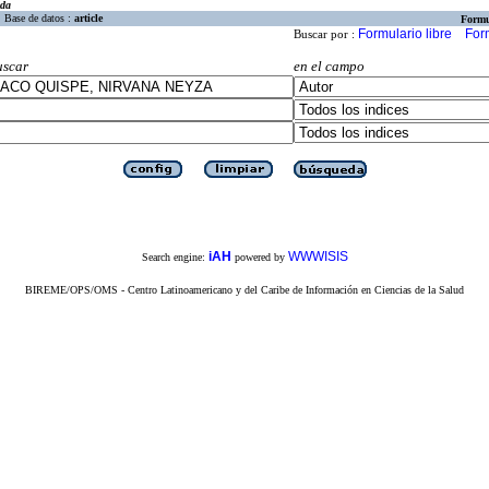
eda
Base de datos :
article
Formu
Formulario libre
For
Buscar por :
uscar
en el campo
iAH
WWWISIS
Search engine:
powered by
BIREME/OPS/OMS - Centro Latinoamericano y del Caribe de Información en Ciencias de la Salud