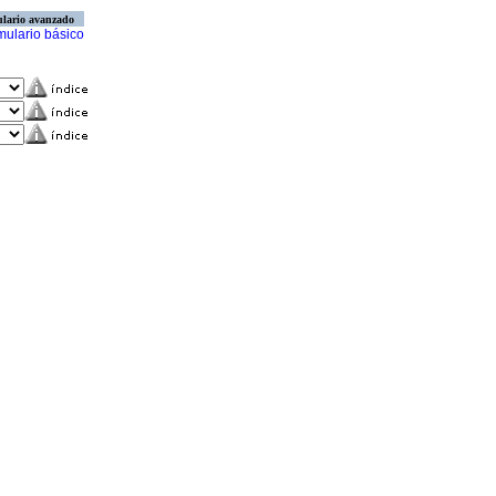
lario avanzado
mulario básico