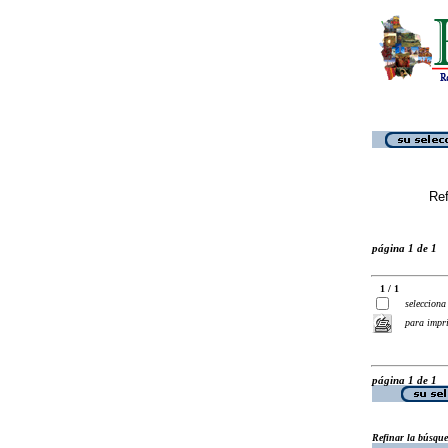
Ref
página 1 de 1
1 / 1
selecciona
para impr
página 1 de 1
Refinar la búsqu