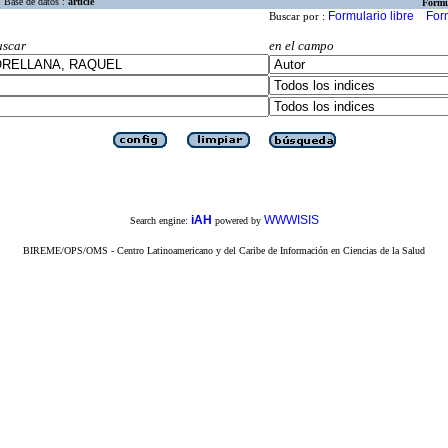
Base de datos :
article
Formu
Formulario libre
For
Buscar por :
uscar
en el campo
iAH
WWWISIS
Search engine:
powered by
BIREME/OPS/OMS - Centro Latinoamericano y del Caribe de Información en Ciencias de la Salud