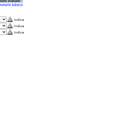
lario avanzado
mulario básico