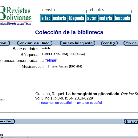
Colección de la biblioteca
Base de datos :
article
Búsqueda :
ORELLANA, RAQUEL [Autor]
erencias encontradas :
refinar
1
[
]
Mostrando:
1 .. 1
en el formato [
ISO 690
]
La hemoglobina glicosilada
Orellana, Raquel.
.
Rev Inv S
vol.3, no.1, p.3-9. ISSN 2313-0229
imir
resumen en español
texto en español
·
·
eda