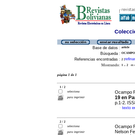
Colecció
Base de datos :
article
Búsqueda :
OCAMPO 
Referencias encontradas :
refina
2
[
Mostrando:
1 .. 2
en el
página 1 de 1
1 / 2
selecciona
Ocampo Ro
19 en P
para imprimir
p.1-2. IS
texto e
·
2 / 2
Ocampo Ro
selecciona
Nelson F
para imprimir