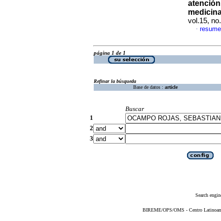
atención
medicina
vol.15, n
resume
·
página 1 de 1
Refinar la búsqueda
Base de datos :
article
Buscar
1
2
3
Search engin
BIREME/OPS/OMS - Centro Latinoameri