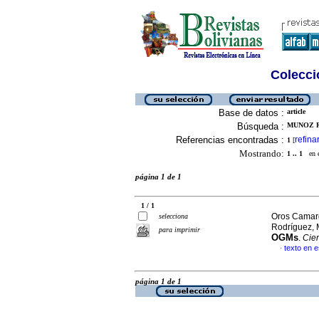
Colecció
Base de datos :
article
Búsqueda :
MUNOZ R
Referencias encontradas :
refina
1
[
Mostrando:
1 .. 1
en el
página 1 de 1
1 / 1
Oros Camarg
selecciona
Rodríguez, 
para imprimir
OGMs
.
Cie
texto en 
·
página 1 de 1