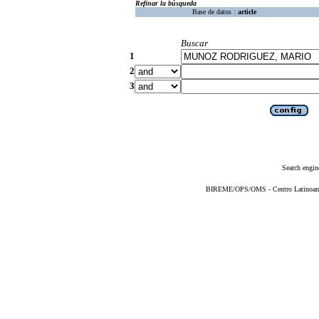
Refinar la búsqueda
Base de datos :
article
Buscar
1
2
3
Search engin
BIREME/OPS/OMS - Centro Latinoameri