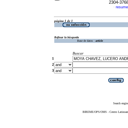
2304-376
resume
·
página 1 de 1
Refinar la búsqueda
Base de datos :
article
Buscar
1
2
3
Search engin
BIREME/OPS/OMS - Centro Latinoameri