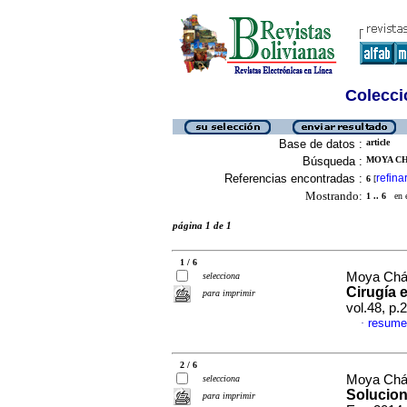
Colecció
Base de datos :
article
Búsqueda :
MOYA CH
Referencias encontradas :
refina
6
[
Mostrando:
1 .. 6
en el
página 1 de 1
1 / 6
Moya Cháv
selecciona
Cirugía 
para imprimir
vol.48, p
resume
·
2 / 6
Moya Cháv
selecciona
Solucion
para imprimir