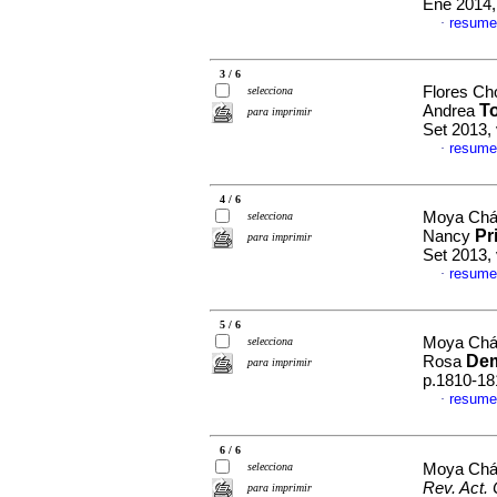
Ene 2014,
resume
·
3 / 6
Flores Ch
selecciona
T
Andrea
para imprimir
Set 2013,
resume
·
4 / 6
Moya Cháv
selecciona
Pr
Nancy
para imprimir
Set 2013,
resume
·
5 / 6
Moya Chá
selecciona
De
Rosa
para imprimir
p.1810-18
resume
·
6 / 6
selecciona
Moya Chá
Rev. Act. 
para imprimir