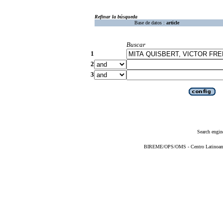
Refinar la búsqueda
Base de datos :
article
Buscar
1
2
3
Search engin
BIREME/OPS/OMS - Centro Latinoameri