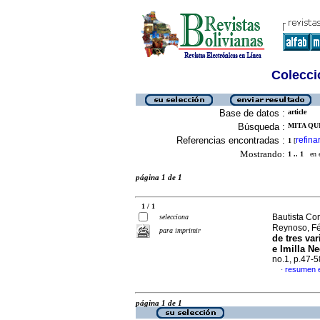
Colecció
Base de datos :
article
Búsqueda :
MITA QU
Referencias encontradas :
refina
1
[
Mostrando:
1 .. 1
en el
página 1 de 1
1 / 1
Bautista Co
selecciona
Reynoso, Fé
para imprimir
de tres va
e Imilla Ne
no.1, p.47-
resumen 
·
página 1 de 1