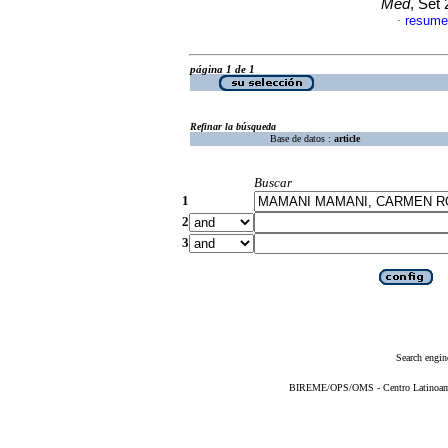
Med
, Set
resume
·
página 1 de 1
Refinar la búsqueda
Base de datos :
article
Buscar
1
2
3
Search engin
BIREME/OPS/OMS - Centro Latinoameri