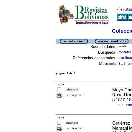
Colecció
Base de datos :
article
Búsqueda :
MAMANI 
Referencias encontradas :
refina
2
[
Mostrando:
1 .. 2
en el
página 1 de 1
1 / 2
Moya Chá
selecciona
De
Rosa
para imprimir
p.1810-18
resume
·
2 / 2
Gutiérrez
selecciona
Mamani M
para imprimir